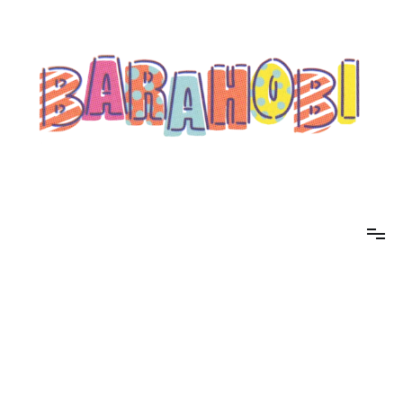
コ
ン
テ
ン
ツ
へ
ス
キ
ッ
プ
barahobi（バラホビ）
書きたい人たちが自分勝手に書くためのメディア！