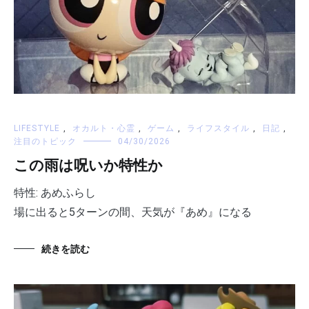
LIFESTYLE
,
オカルト・心霊
,
ゲーム
,
ライフスタイル
,
日記
,
注目のトピック
04/30/2026
この雨は呪いか特性か
特性: あめふらし
場に出ると5ターンの間、天気が『あめ』になる
続きを読む