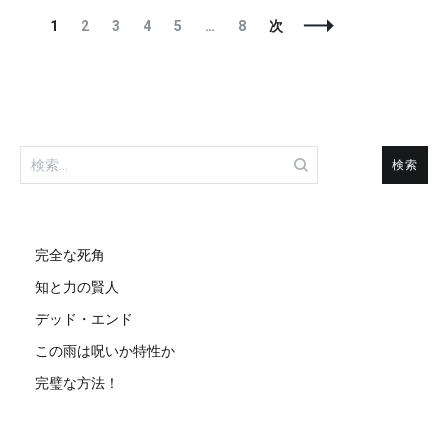
投
固
固
固
固
固
固
1
2
3
4
5
…
8
次
稿
定
定
定
定
定
定
ナ
ペ
ペ
ペ
ペ
ペ
ペ
ビ
ー
ー
ー
ー
ー
ー
ゲ
ジ
ジ
ジ
ジ
ジ
ジ
ー
シ
ョ
検
ン
索:
完全な死角
知と力の賢人
デッド・エンド
この雨は呪いか特性か
完璧な方法！