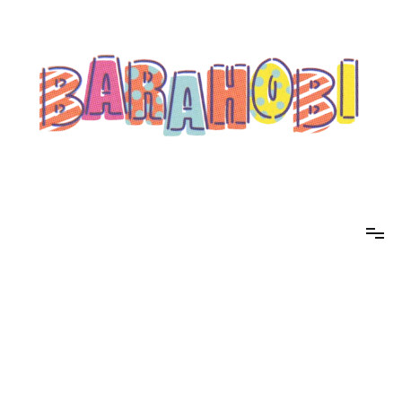
コ
ン
テ
ン
ツ
へ
ス
キ
ッ
プ
barahobi（バラホビ）
書きたい人たちが自分勝手に書くためのメディア！