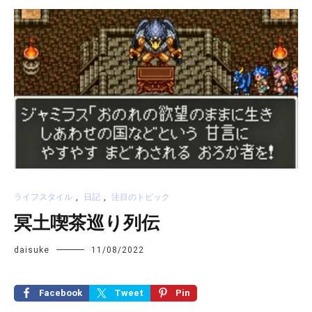
ライフスタイル
,
日記
,
注目のトピック
冥土喫茶巡り列伝
daisuke
11/08/2022
Facebook
Tweet
Pin