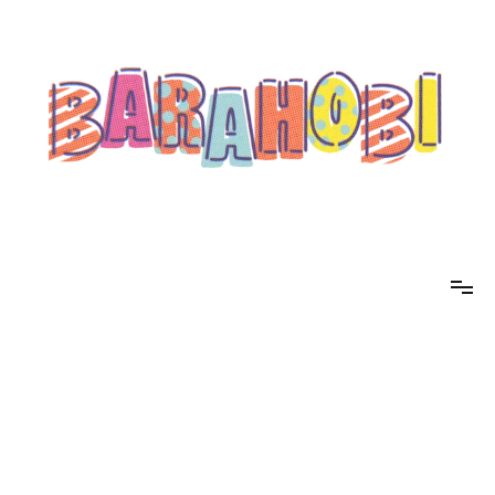
コ
ン
テ
ン
ツ
へ
ス
キ
ッ
プ
barahobi（バラホビ）
書きたい人たちが自分勝手に書くためのメディア！