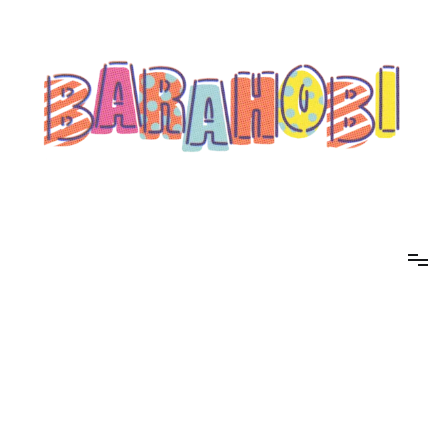
コ
ン
テ
ン
ツ
へ
ス
キ
ッ
プ
barahobi（バラホビ）
書きたい人たちが自分勝手に書くためのメディア！