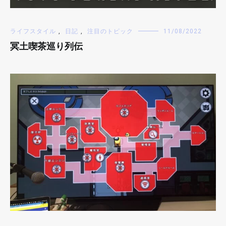
ライフスタイル
,
日記
,
注目のトピック
11/08/2022
冥土喫茶巡り列伝