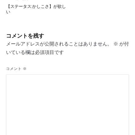
投
【ステータス:かしこさ】が欲し
稿
い
ナ
ビ
コメントを残す
ゲ
メールアドレスが公開されることはありません。
※
が付
ー
いている欄は必須項目です
シ
コメント
※
ョ
ン