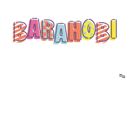
コ
ン
テ
ン
ツ
へ
ス
キ
ッ
プ
barahobi（バラホビ）
書きたい人たちが自分勝手に書くためのメディア！