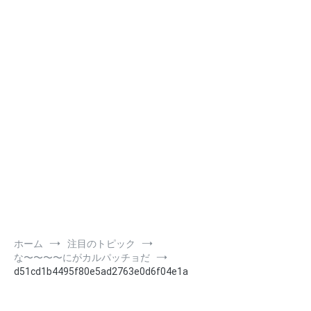
ホーム
注目のトピック
な〜〜〜〜にがカルパッチョだ
d51cd1b4495f80e5ad2763e0d6f04e1a