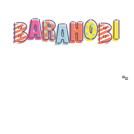
コ
ン
テ
ン
ツ
へ
ス
キ
ッ
プ
barahobi（バラホビ）
書きたい人たちが自分勝手に書くためのメディア！