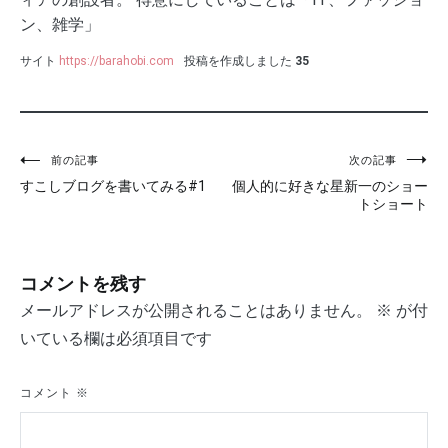
ン、雑学」
サイト
https://barahobi.com
投稿を作成しました
35
投
前の記事
次の記事
すこしブログを書いてみる#1
個人的に好きな星新一のショー
稿
トショート
ナ
ビ
コメントを残す
ゲ
メールアドレスが公開されることはありません。
※
が付
ー
いている欄は必須項目です
シ
コメント
※
ョ