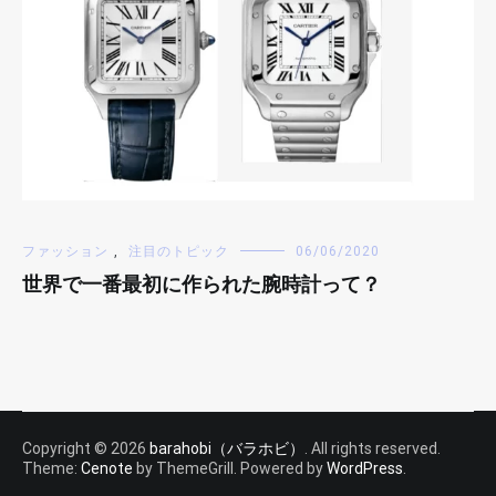
ファッション
,
注目のトピック
06/06/2020
世界で一番最初に作られた腕時計って？
Copyright © 2026
barahobi（バラホビ）
. All rights reserved.
Theme:
Cenote
by ThemeGrill. Powered by
WordPress
.