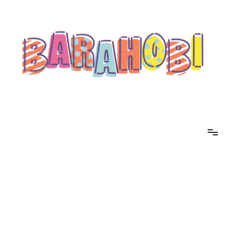
コ
ン
テ
ン
ツ
へ
ス
キ
ッ
プ
barahobi（バラホビ）
書きたい人たちが自分勝手に書くためのメディア！