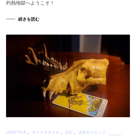
灼熱地獄へようこそ！
続きを読む
LIFESTYLE
,
ライフスタイル
,
日記
,
注目のトピック