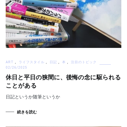
ART
,
ライフスタイル
,
日記
,
本
,
注目のトピック
02/26/2025
休日と平日の狭間に、後悔の念に駆られる
ことがある
日記というか随筆というか
続きを読む