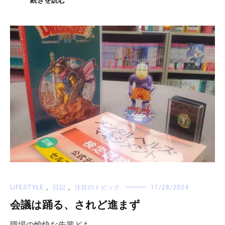
LIFESTYLE
,
日記
,
注目のトピック
11/28/2024
会議は踊る、されど進まず
職場の愉快な先輩ども