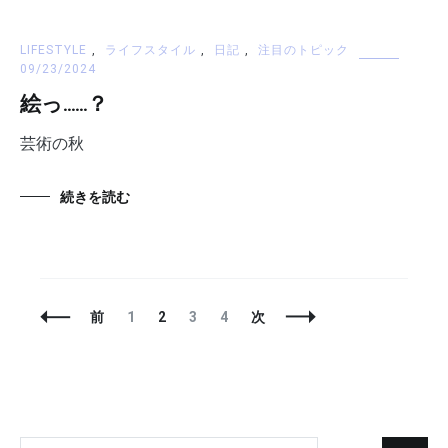
LIFESTYLE
,
ライフスタイル
,
日記
,
注目のトピック
09/23/2024
絵っ……？
芸術の秋
続きを読む
投
固
固
固
固
前
1
2
3
4
次
稿
定
定
定
定
ナ
ペ
ペ
ペ
ペ
ビ
ー
ー
ー
ー
ゲ
ジ
ジ
ジ
ジ
ー
シ
ョ
検