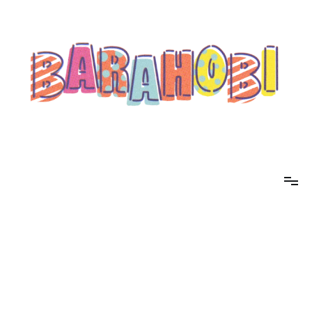
コ
ン
テ
ン
ツ
へ
ス
キ
ッ
プ
barahobi（バラホビ）
書きたい人たちが自分勝手に書くためのメディア！