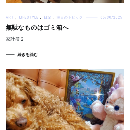
ART
,
LIFESTYLE
,
日記
,
注目のトピック
05/30/2025
無駄なものはゴミ箱へ
家計簿２
続きを読む