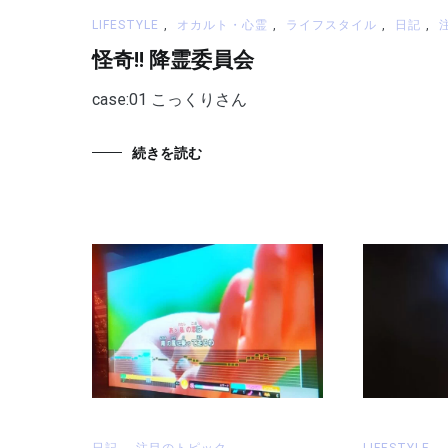
LIFESTYLE
,
オカルト・心霊
,
ライフスタイル
,
日記
,
怪奇!! 降霊委員会
case:01 こっくりさん
続きを読む
日記
,
注目のトピック
LIFESTYLE
,