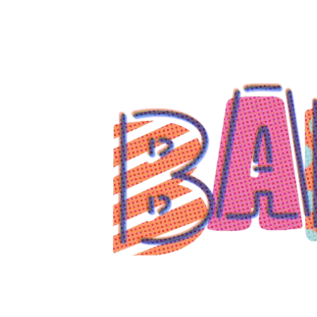
コ
ン
テ
ン
ツ
へ
ス
キ
ッ
プ