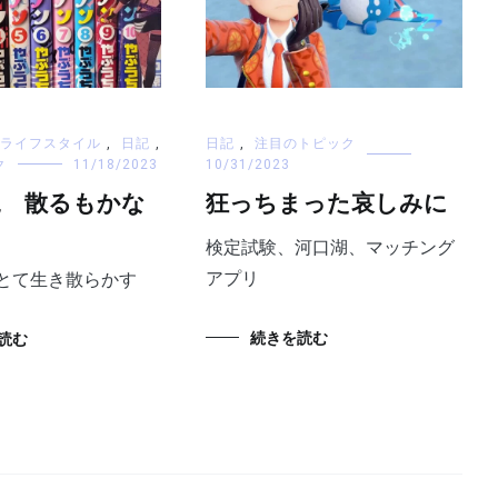
ライフスタイル
,
日記
,
日記
,
注目のトピック
ク
11/18/2023
10/31/2023
語尾 散るもかな
狂っちまった哀しみに
検定試験、河口湖、マッチング
アプリ
とて生き散らかす
続きを読む
読む