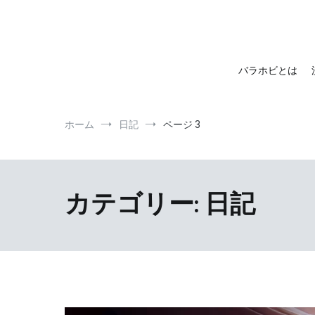
barahobi（バラホビ）
書きたい人たちが自分勝手に書くためのメディア！
バラホビとは
ホーム
日記
ページ 3
カテゴリー:
日記