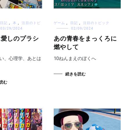
日記
,
本
,
注目のトピ
ゲーム
,
日記
,
注目のトピック
03/29/2024
02/09/2024
は愛しのプラシ
あの青春をまっくろに
燃やして
、占い、心理学、あとは
10ねんまえのぼくへ
続きを読む
読む