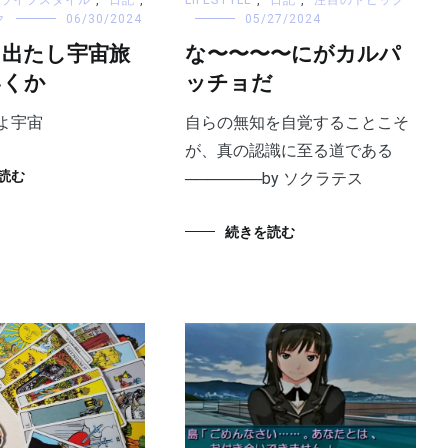
ク
06/30/2024
05/27/2024
ス出たし宇宙旅
な〜〜〜〜にがカルパ
いくか
ッチョだ
よ宇宙
自らの無知を自覚することこそ
が、真の認識に至る道である​
読む
───────by ソクラテス
続きを読む