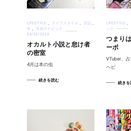
LIFESTYLE
,
ライフスタイル
,
日記
,
LIFESTYLE
,
本
,
注目のトピック
ック
04/30/2024
つまり
オカルト小説と怠け者
ーボ
の密室
VTuber
4月は本の虫
ヘビ
続きを読む
続きを