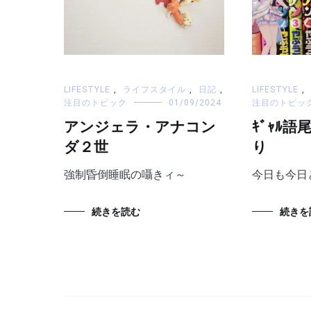
LIFESTYLE
,
ライフスタイル
,
日記
,
LIFESTYLE
,
注目のトピック
01/09/2024
注目のトピッ
アンジェラ・アナコン
ｷﾞｬﾙ
ダ２世
り
強制昏倒睡眠の囁きィ～
今日も今日
続きを読む
続きを