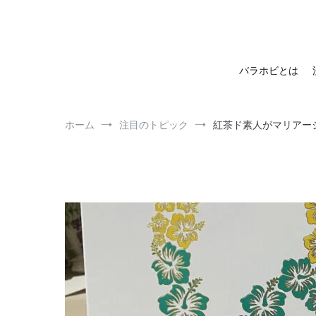
barahobi（バラホビ）
書きたい人たちが自分勝手に書くためのメディア！
バラホビとは
ホーム
注目のトピック
紅茶ド素人がマリアージ