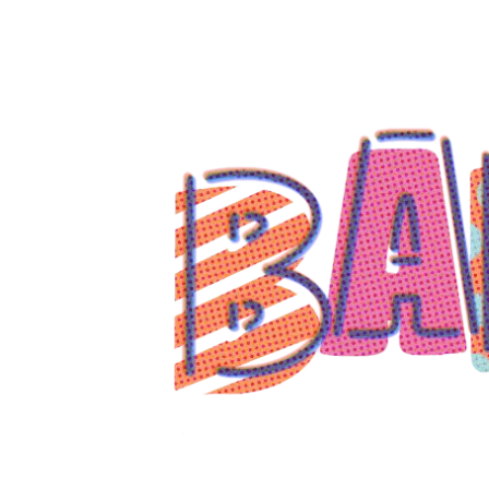
コ
ン
テ
ン
ツ
へ
ス
キ
ッ
プ