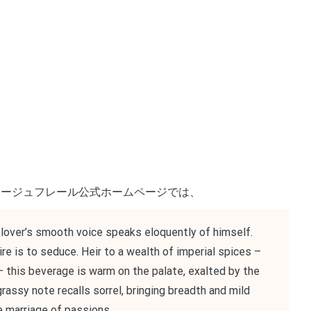
た。 マリアージュフレール公式ホームページでは、
lover’s smooth voice speaks eloquently of himself.
ire is to seduce. Heir to a wealth of imperial spices –
 this beverage is warm on the palate, exalted by the
grassy note recalls sorrel, bringing breadth and mild
e marriage of passions.