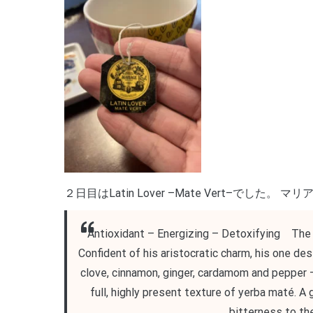
２日目はLatin Lover –Mate Vert–でし
Antioxidant – Energizing – Detoxifying The 
Confident of his aristocratic charm, his one des
clove, cinnamon, ginger, cardamom and pepper –
full, highly present texture of yerba maté. A 
bitterness to th