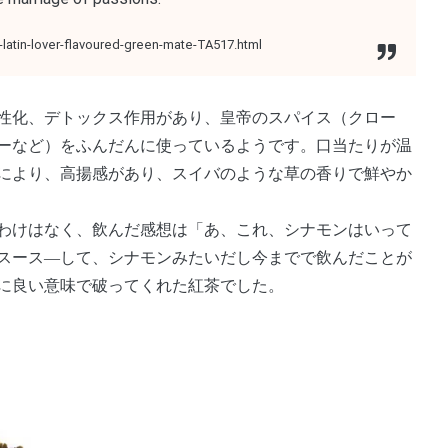
latin-lover-flavoured-green-mate-TA517.html
性化、デトックス作用があり、皇帝のスパイス（クロー
ーなど）をふんだんに使っているようです。口当たりが温
により、高揚感があり、スイバのような草の香りで鮮やか
わけはなく、飲んだ感想は「あ、これ、シナモンはいって
スース―して、シナモンみたいだし今までで飲んだことが
に良い意味で破ってくれた紅茶でした。