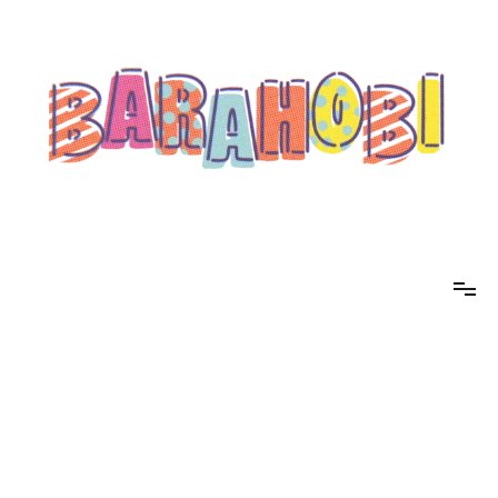
コ
ン
テ
ン
ツ
へ
ス
キ
ッ
プ
barahobi（バラホビ）
書きたい人たちが自分勝手に書くためのメディア！