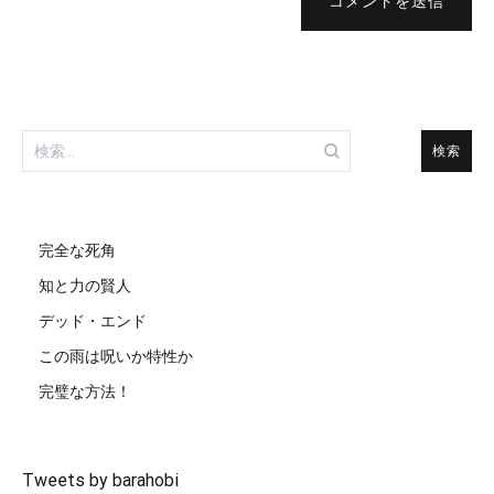
コメントを送信
検
索:
完全な死角
知と力の賢人
デッド・エンド
この雨は呪いか特性か
完璧な方法！
Tweets by barahobi