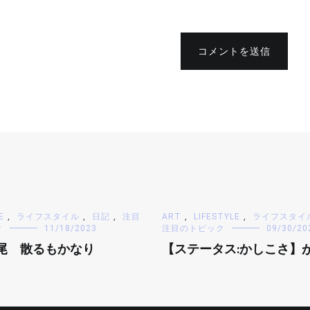
コメントを送信
E
,
ライフスタイル
,
日記
,
注目
ART
,
LIFESTYLE
,
ライフスタイ
ク
11/18/2023
注目のトピック
09/30/20
語尾 散るもかなり
【ステータス:かしこさ】