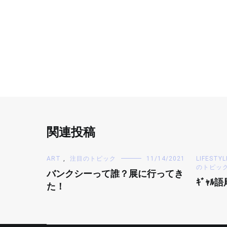
関連投稿
ART
,
注目のトピック
11/14/2021
LIFESTYL
のトピッ
バンクシーって誰？展に行ってき
ｷﾞｬﾙ
た！