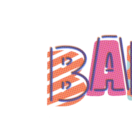
コ
ン
テ
ン
ツ
へ
ス
キ
ッ
プ