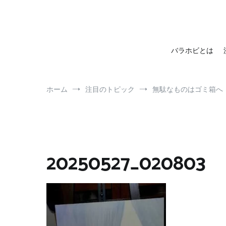
barahobi（バラホビ）
書きたい人たちが自分勝手に書くためのメディア！
バラホビとは
ホーム
注目のトピック
無駄なものはゴミ箱へ
20250527_020803