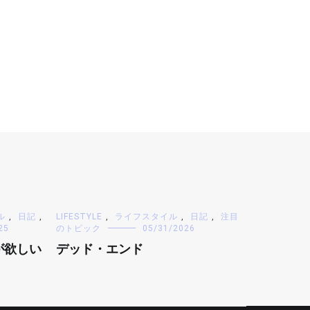
ル
,
日記
,
LIFESTYLE
,
ライフスタイル
,
日記
,
注目
25
のトピック
05/31/2026
が欲しい
デッド・エンド