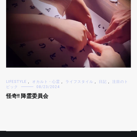
LIFESTYLE
,
オカルト・心霊
,
ライフスタイル
,
日記
,
注目のト
ピック
08/23/2024
怪奇!! 降霊委員会