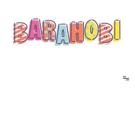
コ
ン
テ
ン
ツ
へ
ス
キ
ッ
プ
barahobi（バラホビ）
書きたい人たちが自分勝手に書くためのメディア！