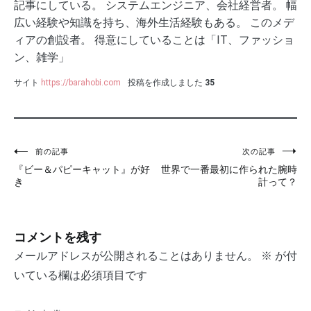
記事にしている。 システムエンジニア、会社経営者。 幅
広い経験や知識を持ち、海外生活経験もある。 このメデ
ィアの創設者。 得意にしていることは「IT、ファッショ
ン、雑学」
サイト
https://barahobi.com
投稿を作成しました
35
投
前の記事
次の記事
『ビー＆パピーキャット』が好
世界で一番最初に作られた腕時
稿
き
計って？
ナ
ビ
コメントを残す
ゲ
メールアドレスが公開されることはありません。
※
が付
ー
いている欄は必須項目です
シ