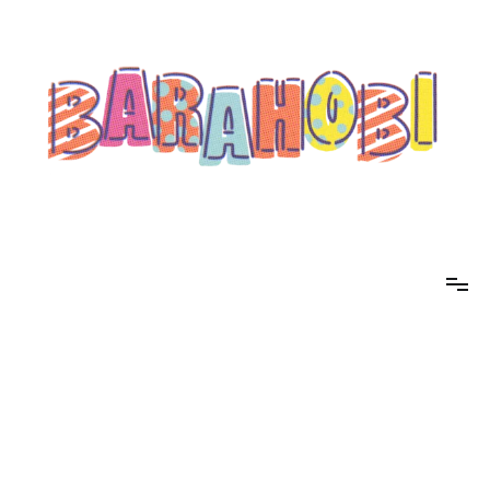
コ
ン
テ
ン
ツ
へ
ス
キ
ッ
プ
barahobi（バラホビ）
書きたい人たちが自分勝手に書くためのメディア！