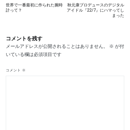
投
世界で一番最初に作られた腕時
秋元康プロデュースのデジタル
稿
計って？
アイドル『22/7』にハマってし
まった
ナ
ビ
コメントを残す
ゲ
メールアドレスが公開されることはありません。
※
が付
ー
いている欄は必須項目です
シ
ョ
コメント
※
ン