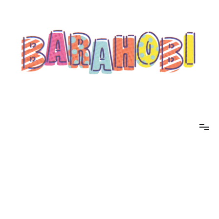
コ
ン
テ
ン
ツ
へ
ス
キ
ッ
プ
barahobi（バラホビ）
書きたい人たちが自分勝手に書くためのメディア！