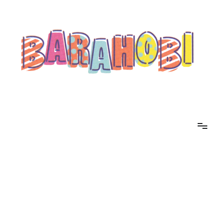
コ
ン
テ
ン
ツ
へ
ス
キ
ッ
プ
barahobi（バラホビ）
書きたい人たちが自分勝手に書くためのメディア！