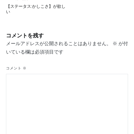
投
【ステータス:かしこさ】が欲し
稿
い
ナ
ビ
コメントを残す
ゲ
メールアドレスが公開されることはありません。
※
が付
ー
いている欄は必須項目です
シ
コメント
※
ョ
ン