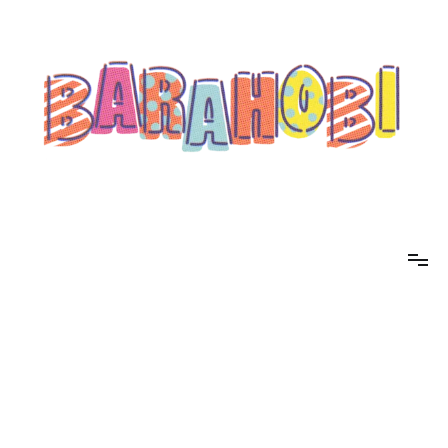
コ
ン
テ
ン
ツ
へ
ス
キ
ッ
プ
barahobi（バラホビ）
書きたい人たちが自分勝手に書くためのメディア！