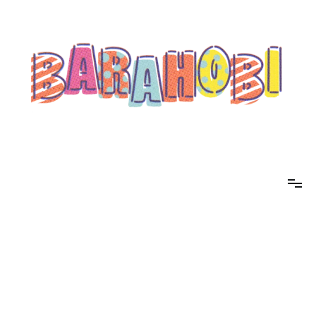
コ
ン
テ
ン
ツ
へ
ス
キ
ッ
プ
barahobi（バラホビ）
書きたい人たちが自分勝手に書くためのメディア！