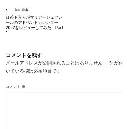
投
前の記事
紅茶ド素人がマリアージュフレ
稿
ールのアドベントカレンダー
2022をレビューしてみた。Part
ナ
1
ビ
ゲ
コメントを残す
ー
メールアドレスが公開されることはありません。
※
が付
いている欄は必須項目です
シ
ョ
コメント
※
ン