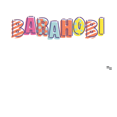
コ
ン
テ
ン
ツ
へ
ス
キ
ッ
プ
barahobi（バラホビ）
書きたい人たちが自分勝手に書くためのメディア！