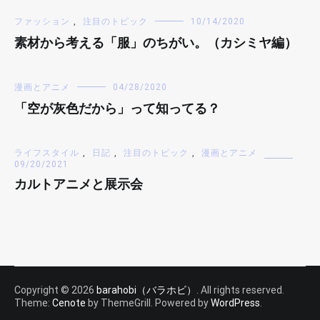
ファッション
,
注目のトピック
10/14/2020
素材から考える「服」のちがい。（カシミヤ編）
漫画とアニメ
04/28/2020
「空が灰色だから」って知ってる？
ライフスタイル
,
日記
,
注目のトピック
,
漫画とアニメ
09/20/2021
カルトアニメと展示会
Copyright © 2026
barahobi（バラホビ）
. All rights reserved.
Theme:
Cenote
by ThemeGrill. Powered by
WordPress
.