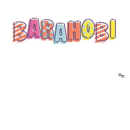
コ
ン
テ
ン
ツ
へ
ス
キ
ッ
プ
barahobi（バラホビ）
書きたい人たちが自分勝手に書くためのメディア！