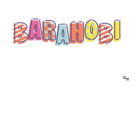
コ
ン
テ
ン
ツ
へ
ス
キ
ッ
プ
barahobi（バラホビ）
書きたい人たちが自分勝手に書くためのメディア！