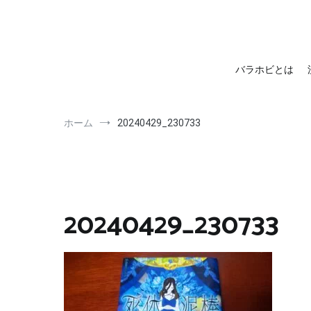
barahobi（バラホビ）
書きたい人たちが自分勝手に書くためのメディア！
バラホビとは
ホーム
20240429_230733
20240429_230733