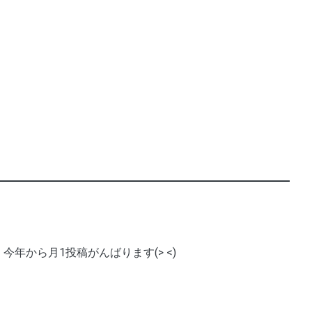
今年から月1投稿がんばります(> <)