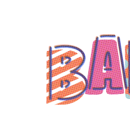
コ
ン
テ
ン
ツ
へ
ス
キ
ッ
プ