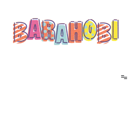
コ
ン
テ
ン
ツ
へ
ス
キ
ッ
プ
barahobi（バラホビ）
書きたい人たちが自分勝手に書くためのメディア！