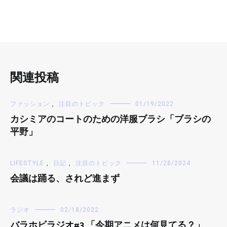
関連投稿
ファッション
,
注目のトピック
01/19/2022
カシミアのコートのための洋服ブラシ「ブラシの
平野」
LIFESTYLE
,
日記
,
注目のトピック
11/28/2024
会議は踊る、されど進まず
ラジオ
02/18/2022
バラホビラジオ#3 「今期アニメは何見てる？」