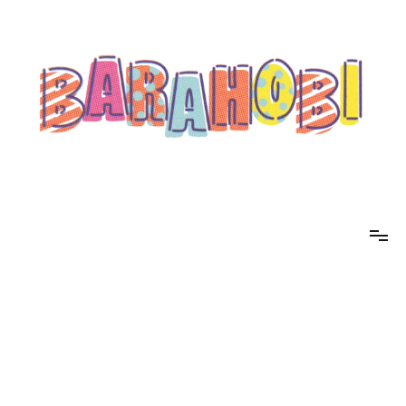
コ
ン
テ
ン
ツ
へ
ス
キ
ッ
プ
barahobi（バラホビ）
書きたい人たちが自分勝手に書くためのメディア！