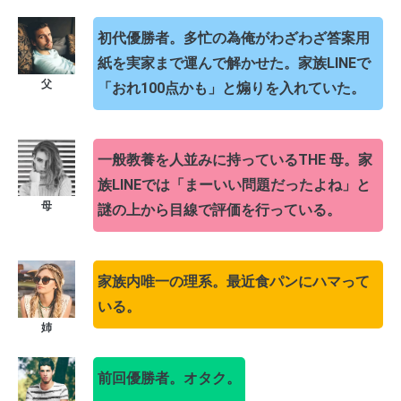
初代優勝者。多忙の為俺がわざわざ答案用
紙を実家まで運んで解かせた。家族LINEで
「おれ100点かも」と煽りを入れていた。
一般教養を人並みに持っているTHE 母。家
族LINEでは「まーいい問題だったよね」と
謎の上から目線で評価を行っている。
家族内唯一の理系。最近食パンにハマって
いる。
前回優勝者。オタク。