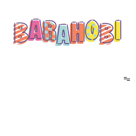
コ
ン
テ
ン
ツ
へ
ス
キ
ッ
プ
barahobi（バラホビ）
書きたい人たちが自分勝手に書くためのメディア！