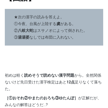
★次の漢字の読みを答えよ。
①今夜、台風が上陸する
虞
がある。
②
八岐大蛇
はスサノオによって倒された。
③
湯湯婆
なしでは布団に入れない。
初めは軽く
読めそうで読めない漢字問題
から。全然関係
ないけど先日受けた漢字検定はあと
12点
足りなくて落ち
た。
［①おそれ②やまたのおろち③ゆたんぽ］
が正解だが、
みんなの解答はどうだ…?