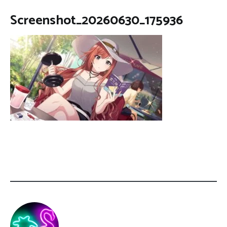
Screenshot_20260630_175936