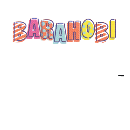
コ
ン
テ
ン
ツ
へ
ス
キ
ッ
プ
barahobi（バラホビ）
書きたい人たちが自分勝手に書くためのメディア！