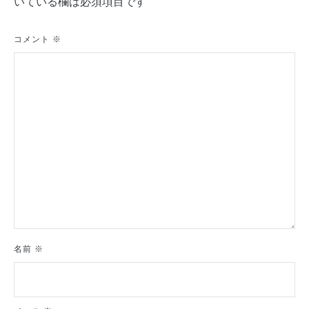
いている欄は必須項目です
ー
シ
コメント
※
ョ
ン
名前
※