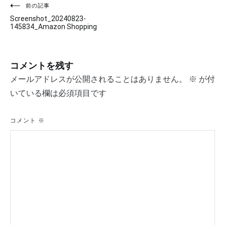
投
前の記事
Screenshot_20240823-
稿
145834_Amazon Shopping
ナ
ビ
コメントを残す
ゲ
メールアドレスが公開されることはありません。
※
が付
いている欄は必須項目です
ー
シ
コメント
※
ョ
ン