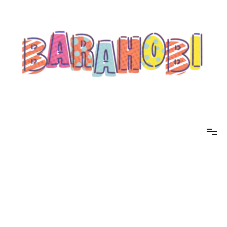
コ
ン
テ
ン
ツ
へ
ス
キ
ッ
プ
barahobi（バラホビ）
書きたい人たちが自分勝手に書くためのメディア！