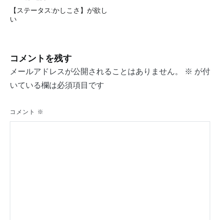
投
【ステータス:かしこさ】が欲し
稿
い
ナ
ビ
コメントを残す
ゲ
メールアドレスが公開されることはありません。
※
が付
ー
いている欄は必須項目です
シ
コメント
※
ョ
ン