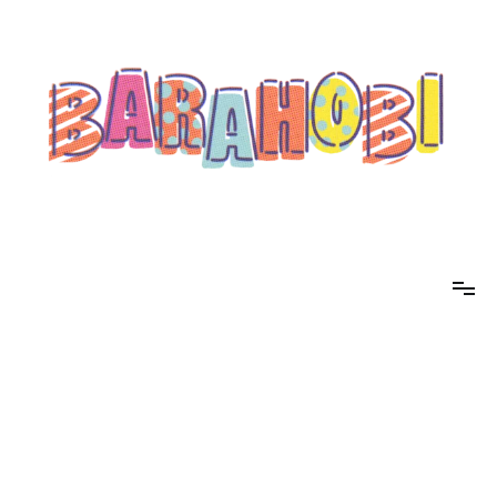
コ
ン
テ
ン
ツ
へ
ス
キ
ッ
プ
barahobi（バラホビ）
書きたい人たちが自分勝手に書くためのメディア！