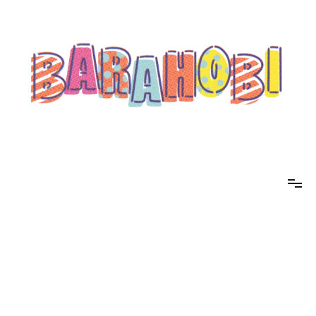
コ
ン
テ
ン
ツ
へ
ス
キ
ッ
プ
barahobi（バラホビ）
書きたい人たちが自分勝手に書くためのメディア！