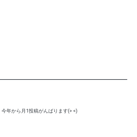
今年から月1投稿がんばります(> <)