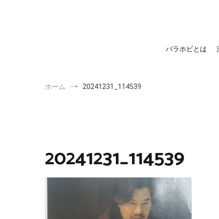
barahobi（バラホビ）
書きたい人たちが自分勝手に書くためのメディア！
バラホビとは
ホーム
20241231_114539
20241231_114539