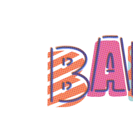
コ
ン
テ
ン
ツ
へ
ス
キ
ッ
プ