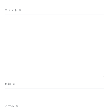
ー
シ
コメント
※
ョ
ン
名前
※
メール
※