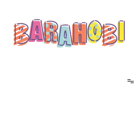
コ
ン
テ
ン
ツ
へ
ス
キ
ッ
プ
barahobi（バラホビ）
書きたい人たちが自分勝手に書くためのメディア！