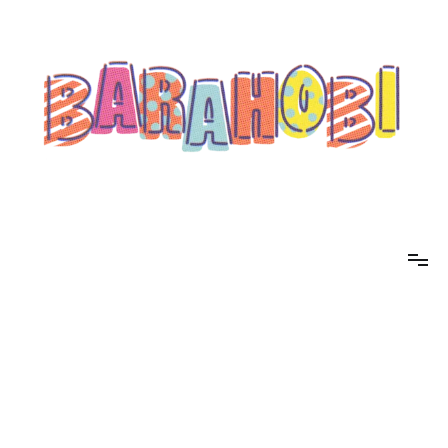
コ
ン
テ
ン
ツ
へ
ス
キ
ッ
プ
barahobi（バラホビ）
書きたい人たちが自分勝手に書くためのメディア！