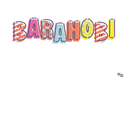
コ
ン
テ
ン
ツ
へ
ス
キ
ッ
プ
barahobi（バラホビ）
書きたい人たちが自分勝手に書くためのメディア！