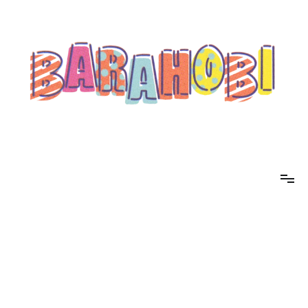
コ
ン
テ
ン
ツ
へ
ス
キ
ッ
プ
barahobi（バラホビ）
書きたい人たちが自分勝手に書くためのメディア！