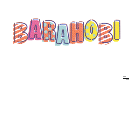
コ
ン
テ
ン
ツ
へ
ス
キ
ッ
プ
barahobi（バラホビ）
書きたい人たちが自分勝手に書くためのメディア！