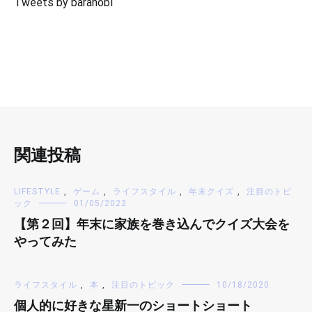
Tweets by barahobi
関連投稿
LIFESTYLE
,
ゲーム
,
ライフスタイル
,
年末クイズ
,
注目のトピ
ック
01/05/2022
【第２回】年末に家族を巻き込んでクイズ大会を
やってみた
ライフスタイル
,
本
,
注目のトピック
10/18/2020
個人的に好きな星新一のショートショート