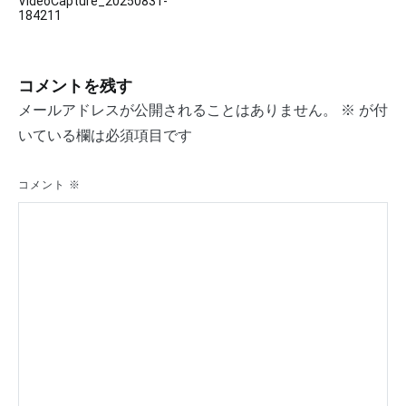
VideoCapture_20250831-
稿
184211
ナ
ビ
コメントを残す
ゲ
メールアドレスが公開されることはありません。
※
が付
いている欄は必須項目です
ー
シ
コメント
※
ョ
ン