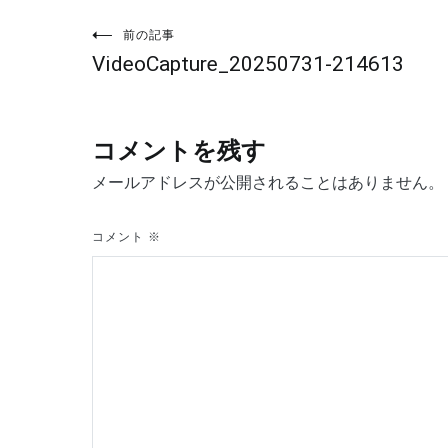
投
前の記事
VideoCapture_20250731-214613
稿
ナ
コメントを残す
ビ
メールアドレスが公開されることはありません。
ゲ
コメント
※
ー
シ
ョ