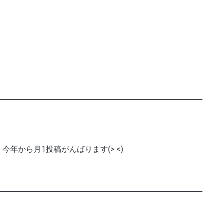
今年から月1投稿がんばります(> <)