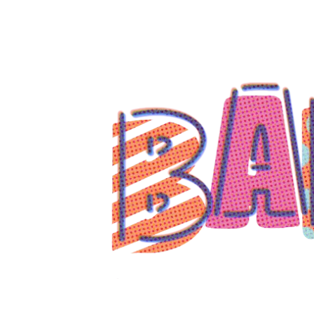
コ
ン
テ
ン
ツ
へ
ス
キ
ッ
プ