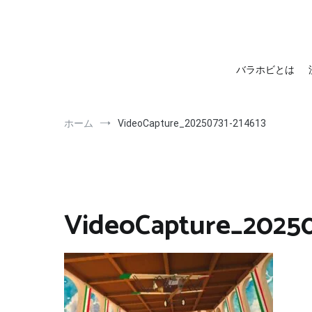
barahobi（バラホビ）
書きたい人たちが自分勝手に書くためのメディア！
バラホビとは
ホーム
VideoCapture_20250731-214613
VideoCapture_20250