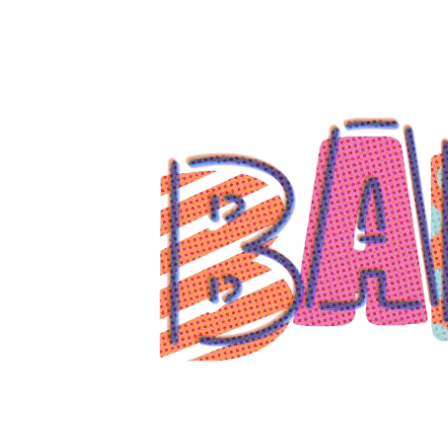
コ
ン
テ
ン
ツ
へ
ス
キ
ッ
プ