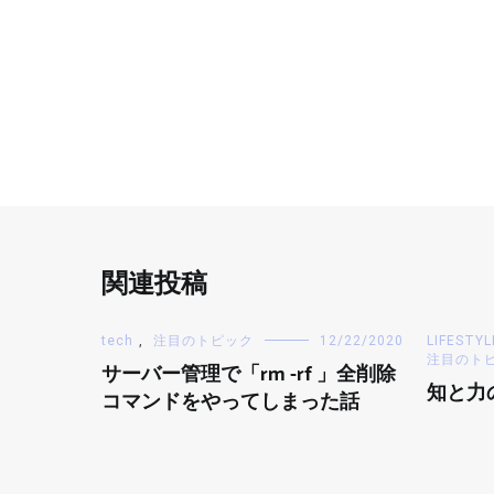
関連投稿
tech
,
注目のトピック
12/22/2020
LIFESTYL
注目のト
サーバー管理で「rm -rf 」全削除
知と力
コマンドをやってしまった話