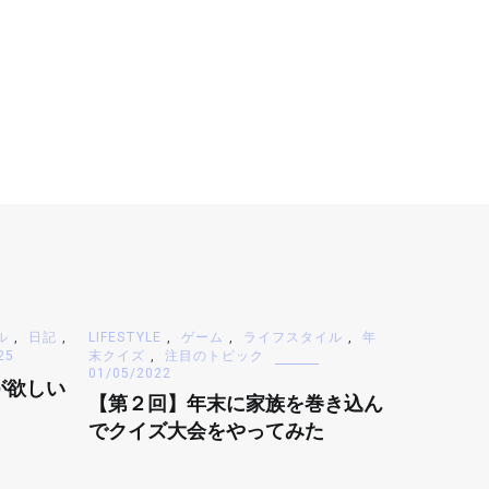
ル
,
日記
,
LIFESTYLE
,
ゲーム
,
ライフスタイル
,
年
25
末クイズ
,
注目のトピック
01/05/2022
が欲しい
【第２回】年末に家族を巻き込ん
でクイズ大会をやってみた