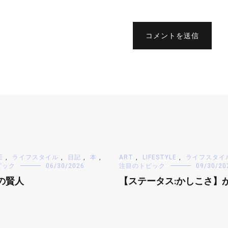
コメントを送信
E
,
ライフスタイル
,
日記
,
本
,
ART
,
LIFESTYLE
,
ライフスタイ
ピック
06/30/2026
注目のトピック
09/30/20
の賢人
【ステータス:かしこさ】