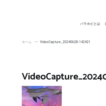
barahobi（バラホビ）
書きたい人たちが自分勝手に書くためのメディア！
バラホビとは
ホーム
VideoCapture_20240628-142421
VideoCapture_20240