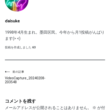
daisuke
1998年4月生まれ。墨田区民。今年から月1投稿がんばり
ます(> <)
投稿を作成しました
63
投
前の記事
VideoCapture_20240208-
稿
203548
ナ
ビ
コメントを残す
ゲ
メールアドレスが公開されることはありません。
※
が付