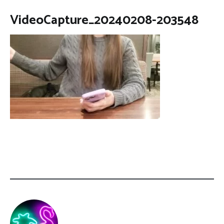
VideoCapture_20240208-203548