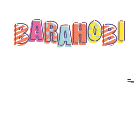
コ
ン
テ
ン
ツ
へ
ス
キ
ッ
プ
barahobi（バラホビ）
書きたい人たちが自分勝手に書くためのメディア！