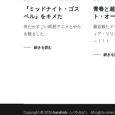
『ミッドナイト・ゴス
青春と超
ペル』をキメた
ト・オ
何だかすごい瞑想アニメとやら
最近観たド
を観ました。
ィア・リリ
～！！！
続きを読む
続きを
Copyright © 2026
barahobi（バラホビ）
. All rights res