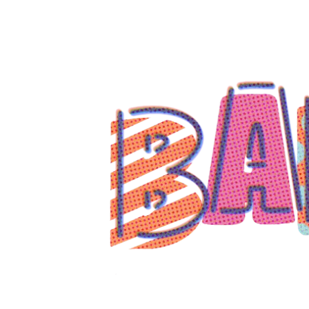
コ
ン
テ
ン
ツ
へ
ス
キ
ッ
プ