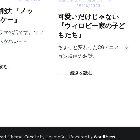
05/06/2020
能力『ノッ
可愛いだけじゃない
ーケー』
『ウィロビー家の子ど
ラマの話です。ソフ
もたち』
スかわい～～
ちょっと変わったCGアニメーシ
ョン映画のお話。
読む
続きを読む
erved. Theme:
Cenote
by ThemeGrill. Powered by
WordPress
.