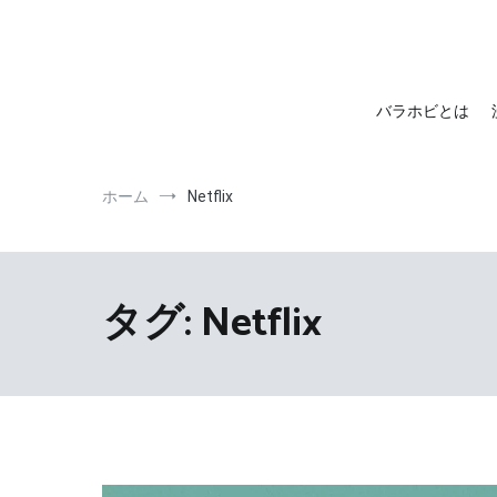
barahobi（バラホビ）
書きたい人たちが自分勝手に書くためのメディア！
バラホビとは
ホーム
Netflix
タグ:
Netflix