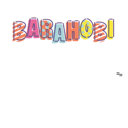
コ
ン
テ
ン
ツ
へ
ス
キ
ッ
プ
barahobi（バラホビ）
書きたい人たちが自分勝手に書くためのメディア！