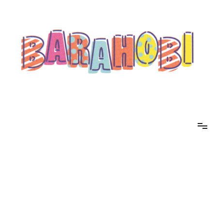
コ
ン
テ
ン
ツ
へ
ス
キ
ッ
プ
barahobi（バラホビ）
書きたい人たちが自分勝手に書くためのメディア！