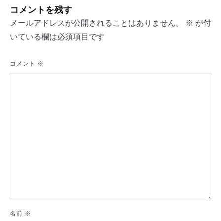
ビ
コメントを残す
ゲ
メールアドレスが公開されることはありません。
※
が付
いている欄は必須項目です
ー
シ
コメント
※
ョ
ン
名前
※