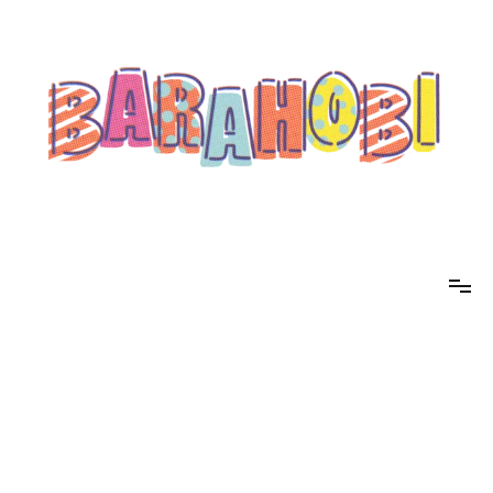
コ
ン
テ
ン
ツ
へ
ス
キ
ッ
プ
barahobi（バラホビ）
書きたい人たちが自分勝手に書くためのメディア！