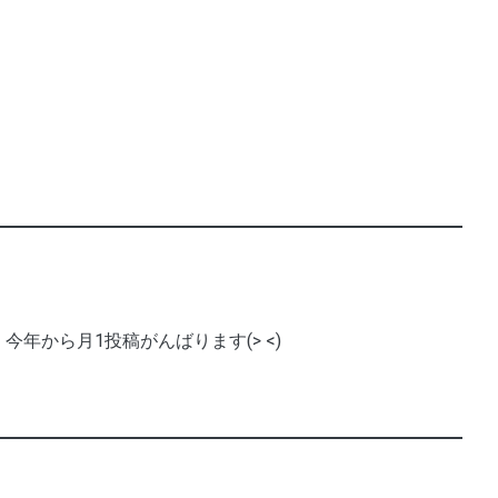
今年から月1投稿がんばります(> <)