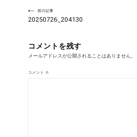
投
前の記事
20250726_204130
稿
ナ
コメントを残す
ビ
メールアドレスが公開されることはありません。
ゲ
コメント
※
ー
シ
ョ