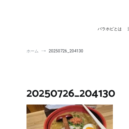
barahobi（バラホビ）
書きたい人たちが自分勝手に書くためのメディア！
バラホビとは
ホーム
20250726_204130
20250726_204130