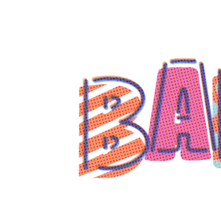
コ
ン
テ
ン
ツ
へ
ス
キ
ッ
プ