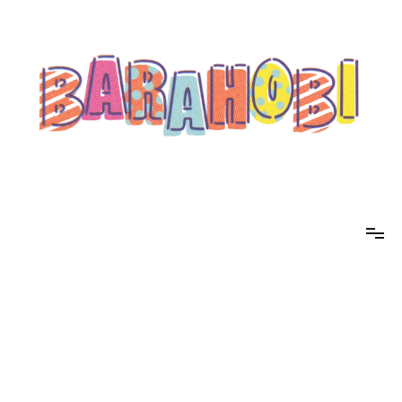
コ
ン
テ
ン
ツ
へ
ス
キ
ッ
プ
barahobi（バラホビ）
書きたい人たちが自分勝手に書くためのメディア！