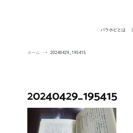
barahobi（バラホビ）
書きたい人たちが自分勝手に書くためのメディア！
バラホビとは
ホーム
20240429_195415
20240429_195415