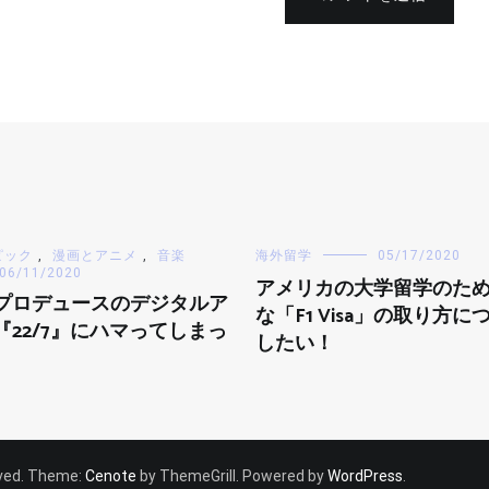
ピック
,
漫画とアニメ
,
音楽
海外留学
05/17/2020
06/11/2020
アメリカの大学留学のた
プロデュースのデジタルア
な「F1 Visa」の取り方に
『22/7』にハマってしまっ
したい！
erved. Theme:
Cenote
by ThemeGrill. Powered by
WordPress
.