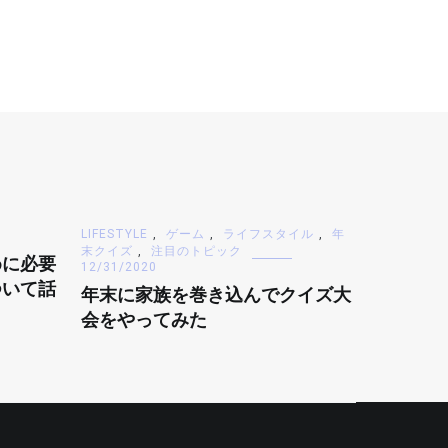
LIFESTYLE
,
ゲーム
,
ライフスタイル
,
年
末クイズ
,
注目のトピック
めに必要
12/31/2020
ついて話
年末に家族を巻き込んでクイズ大
会をやってみた