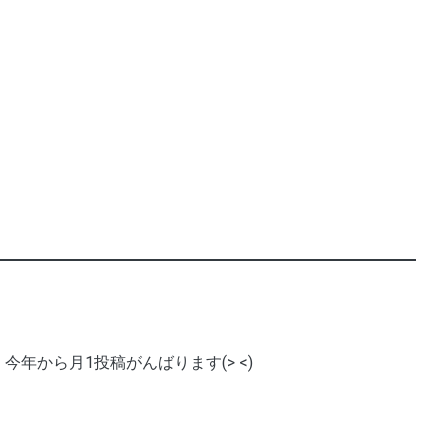
今年から月1投稿がんばります(> <)