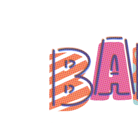
コ
ン
テ
ン
ツ
へ
ス
キ
ッ
プ