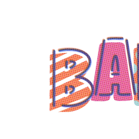
コ
ン
テ
ン
ツ
へ
ス
キ
ッ
プ