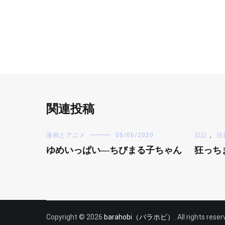
関連投稿
漫画とアニメ
05/06/2020
日記
,
注
ゆめいっぱい―ちびまる子ちゃん
狂っち
Copyright © 2026
barahobi（バラホビ）
. All rights res