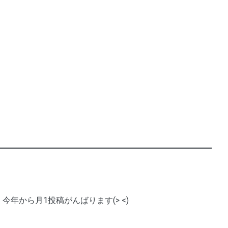
今年から月1投稿がんばります(> <)