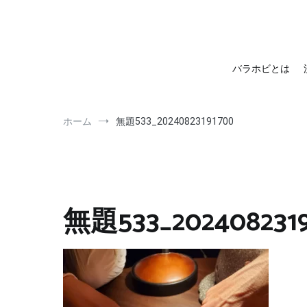
barahobi（バラホビ）
書きたい人たちが自分勝手に書くためのメディア！
バラホビとは
ホーム
無題533_20240823191700
無題533_2024082319