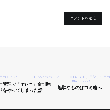
コメントを送信
目のトピック
12/22/2020
ART
,
LIFESTYLE
,
日記
,
注目の
05/30/2025
管理で「rm -rf 」全削除
無駄なものはゴミ箱へ
ドをやってしまった話