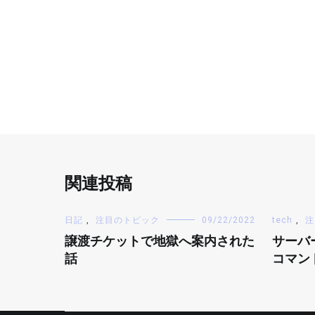
関連投稿
日記
,
注目のトピック
09/22/2022
tech
,
注
譲渡チケットで地獄へ案内された
サーバー
話
コマン