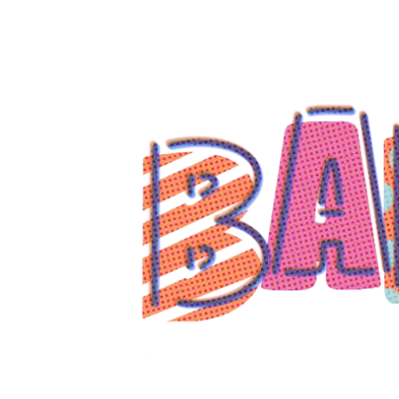
コ
ン
テ
ン
ツ
へ
ス
キ
ッ
プ