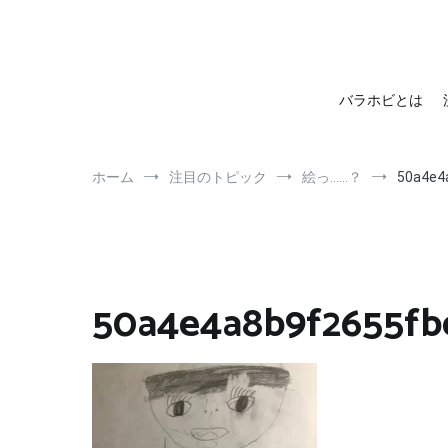
barahobi（バラホビ）
書きたい人たちが自分勝手に書くためのメディア！
バラホビとは
ホーム
注目のトピック
絵っ……？
50a4e4
50a4e4a8b9f2655fb