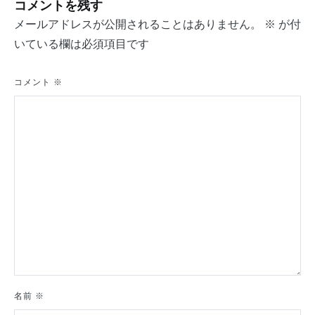
ビ
コメントを残す
ゲ
メールアドレスが公開されることはありません。
※
が付
いている欄は必須項目です
ー
シ
コメント
※
ョ
ン
名前
※