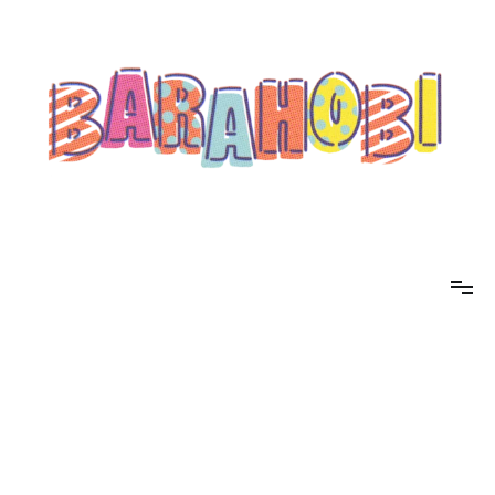
コ
ン
テ
ン
ツ
へ
ス
キ
ッ
プ
barahobi（バラホビ）
書きたい人たちが自分勝手に書くためのメディア！