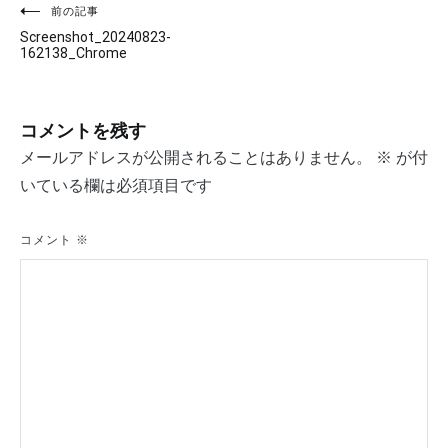
投
前の記事
Screenshot_20240823-
稿
162138_Chrome
ナ
ビ
コメントを残す
ゲ
メールアドレスが公開されることはありません。
※
が付
いている欄は必須項目です
ー
シ
コメント
※
ョ
ン