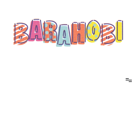
コ
ン
テ
ン
ツ
へ
ス
キ
ッ
プ
barahobi（バラホビ）
書きたい人たちが自分勝手に書くためのメディア！