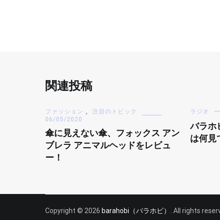
関連投稿
ファッション
,
注目のトピック
ラジオ
06/05/2020
バラホ
傘に見えない傘、フォックス アン
は何見
ブレラ アニマルヘッドをレビュ
ー！
Copyright © 2026
barahobi（バラホビ）
. All rights res