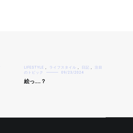
メ
LIFESTYLE
,
ライフスタイル
,
日記
,
注目
のトピック
09/23/2024
よ
絵っ……？