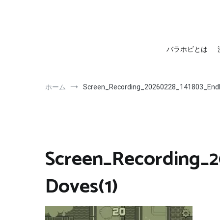
barahobi（バラホビ）
書きたい人たちが自分勝手に書くためのメディア！
バラホビとは
ホーム
Screen_Recording_20260228_141803_Endl
Screen_Recording_2
Doves(1)