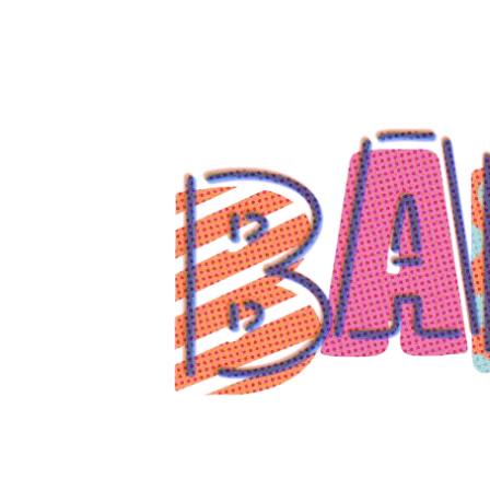
コ
ン
テ
ン
ツ
へ
ス
キ
ッ
プ