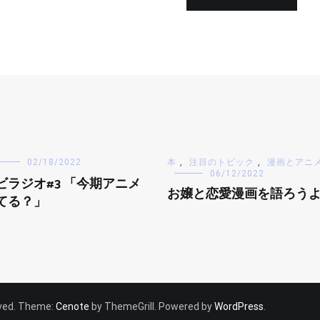
02/18/2022
本
,
注目のトピック
,
漫画とアニ
06/12/2022
ビラジオ#3 「今期アニメ
お嬢と恋愛漫画を語ろう
てる？」
erved. Theme:
Cenote
by ThemeGrill. Powered by
WordPress
.